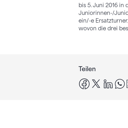
bis 5. Juni 2016 in
Juniorinnen-/Juni
ein/-e Ersatzturner
wovon die drei be
Teilen
facebook
x
linke