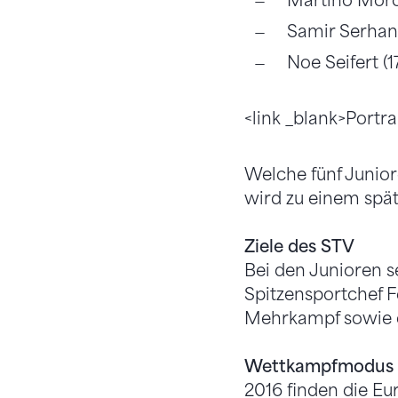
Martino Moros
Samir Serhani
Noe Seifert (
<link _blank>Portra
Welche fünf Junior
wird zu einem spät
Ziele des STV
Bei den Junioren 
Spitzensportchef F
Mehrkampf sowie d
Wettkampfmodus
2016 finden die Eu