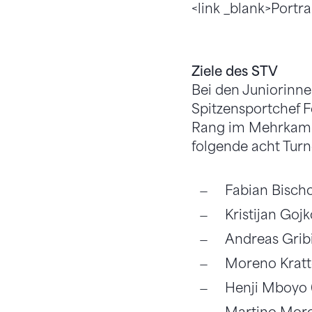
<link _blank>Portra
Ziele des STV
Bei den Juniorinne
Spitzensportchef F
Rang im Mehrkampf
folgende acht Turne
Fabian Bischo
Kristijan Gojk
Andreas Gribi
Moreno Kratter
Henji Mboyo (