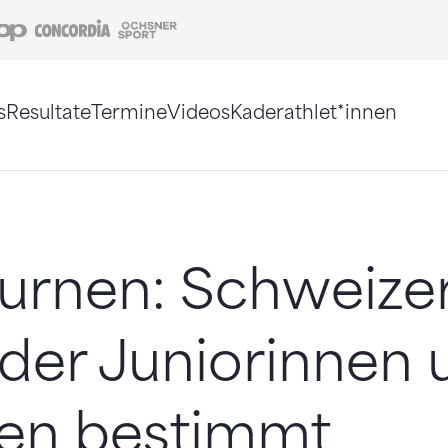
Coop
Concordia
Ochsner Sport
s
Resultate
Termine
Videos
Kaderathlet*innen
tigt. Alternativ können Sie die Sitemap ohne Jav
turnen: Schweize
der Juniorinnen 
ren bestimmt