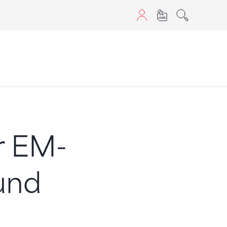
aScript nutzen.
r EM-
und