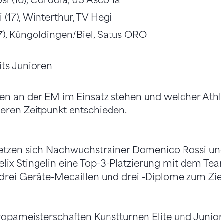
i (16), Gordola, US Ascona
 (17), Winterthur, TV Hegi
17), Küngoldingen/Biel, Satus ORO
its Junioren
en an der EM im Einsatz stehen und welcher Athle
eren Zeitpunkt entschieden.
setzen sich Nachwuchstrainer Domenico Rossi un
elix Stingelin eine Top-3-Platzierung mit dem Te
rei Geräte-Medaillen und drei -Diplome zum Zie
ropameisterschaften Kunstturnen Elite und Junio