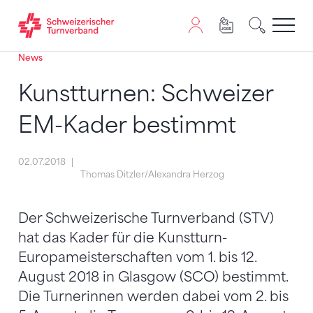
News
Zum Inhalt springen
Zur Sitemap navigieren
Zum Navigieren dieser Seite wird JavaScript benötigt. A
Kunstturnen: Schweizer
EM-Kader bestimmt
02.07.2018
Thomas Ditzler/Alexandra Herzog
Der Schweizerische Turnverband (STV)
hat das Kader für die Kunstturn-
Europameisterschaften vom 1. bis 12.
August 2018 in Glasgow (SCO) bestimmt.
Die Turnerinnen werden dabei vom 2. bis