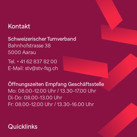
Fusszeile
Kontakt
Schweizerischer Turnverband
Bahnhofstrasse 38
5000 Aarau
Tel.
+ 41 62 837 82 00
E-Mail:
stv
@stv-fsg.ch
Öffnungszeiten Empfang Geschäftsstelle
Mo: 08.00–12.00 Uhr / 13.30–17.00 Uhr
Di-Do: 08.00–13.00 Uhr
Fr: 08.00–12.00 Uhr / 13.30–16.00 Uhr
Quicklinks