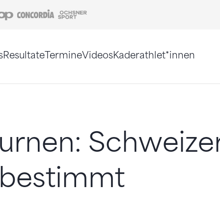
Coop
Concordia
Ochsner Sport
s
Resultate
Termine
Videos
Kaderathlet*innen
tigt. Alternativ können Sie die Sitemap ohne Jav
turnen: Schweize
 bestimmt