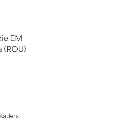
die EM
ca (ROU)
Kaders: