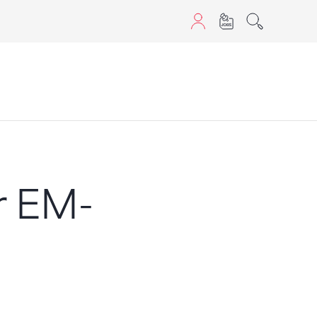
aScript nutzen.
r EM-