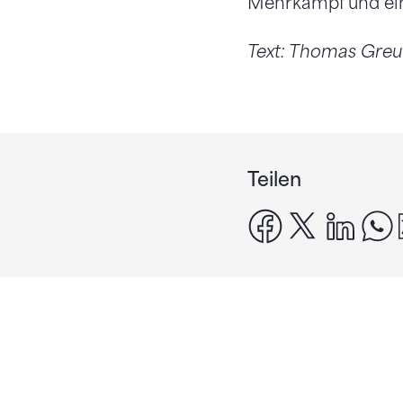
Mehrkampf und ein
Text: Thomas Gre
Teilen
facebook
x
linke