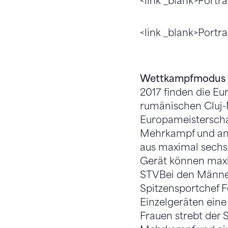
<link _blank>Portra
<link _blank>Portra
Wettkampfmodus
2017 finden die Eu
rumänischen Cluj-N
Europameisterscha
Mehrkampf und an 
aus maximal sechs 
Gerät können maxim
STVBei den Männer
Spitzensportchef F
Einzelgeräten eine
Frauen strebt der 