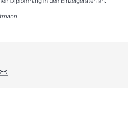
en Diplomrang in den Einzelgeräten an.
utmann
din
whatsapp
email