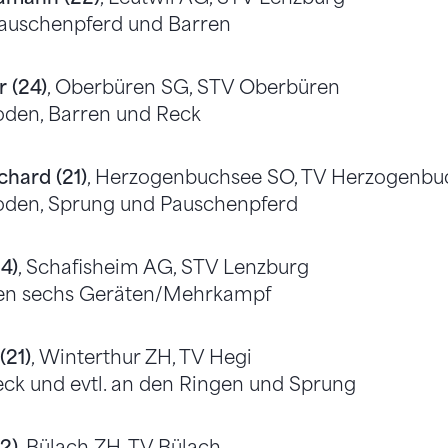
auschenpferd und Barren
 (24)
, Oberbüren SG, STV Oberbüren
oden, Barren und Reck
chard (21)
, Herzogenbuchsee SO, TV Herzogenbu
oden, Sprung und Pauschenpferd
24)
, Schafisheim AG, STV Lenzburg
llen sechs Geräten/Mehrkampf
(21)
, Winterthur ZH, TV Hegi
eck und evtl. an den Ringen und Sprung
2)
, Bülach ZH, TV Bülach