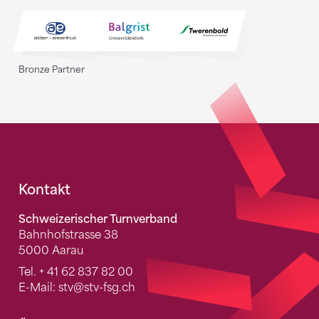
Bronze Partner
Fusszeile
Kontakt
Schweizerischer Turnverband
Bahnhofstrasse 38
5000 Aarau
Tel.
+ 41 62 837 82 00
E-Mail:
stv
@stv-fsg.ch