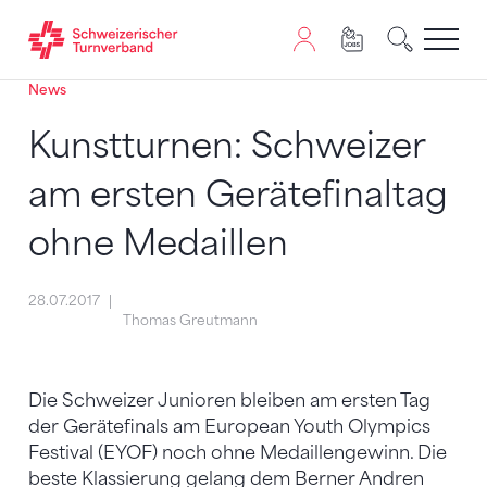
News
Zum Inhalt springen
Zur Sitemap navigieren
Zum Navigieren dieser Seite wird JavaScript benötigt. A
Kunstturnen: Schweizer
am ersten Gerätefinaltag
ohne Medaillen
28.07.2017
Thomas Greutmann
Die Schweizer Junioren bleiben am ersten Tag
der Gerätefinals am European Youth Olympics
Festival (EYOF) noch ohne Medaillengewinn. Die
beste Klassierung gelang dem Berner Andren