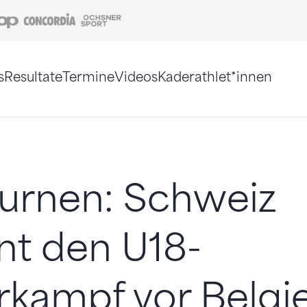
Coop
Concordia
Ochsner Sport
s
Resultate
Termine
Videos
Kaderathlet*innen
tigt. Alternativ können Sie die Sitemap ohne Jav
urnen: Schweiz
nt den U18-
rkampf vor Belgi