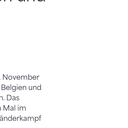
2. November
, Belgien und
n. Das
n Mal im
länderkampf