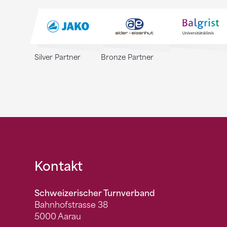
Silver Partner
Bronze Partner
Fusszeile
Kontakt
Schweizerischer Turnverband
Bahnhofstrasse 38
5000 Aarau