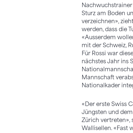
Nachwuchstrainer D
Sturz am Boden un
verzeichnen», zieht
werden, dass die T
«Ausserdem wollen
mit der Schweiz, R
Für Rossi war dies
nächstes Jahr ins 
Nationalmannschaft.
Mannschaft verabsc
Nationalkader inte
«Der erste Swiss C
Jüngsten und dem 
Zürich vertreten», 
Wallisellen. «Fast