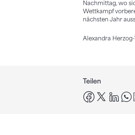
Nachmittag, wo si
Wettkampf vorberei
nächsten Jahr ausse
Alexandra Herzog-
Teilen
facebook
x
linke