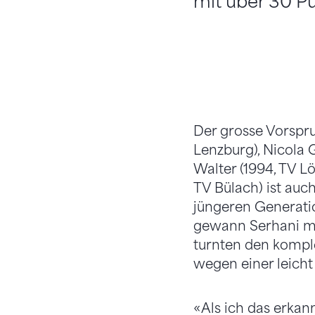
mit über 30 Pu
Der grosse Vorspr
Lenzburg), Nicola G
Walter (1994, TV L
TV Bülach) ist auc
jüngeren Generatio
gewann Serhani mi
turnten den kompl
wegen einer leicht
«Als ich das erkan