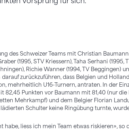
nkten Vorsprung für sich.
ung des Schweizer Teams mit Christian Baumann 
raber (1995, STV Kriessern), Taha Serhani (1995, 
öhningen), Richie Wanner (1994, TV Beggingen) un
h darauf zurückzuführen, dass Belgien und Holland
n, mehrheitlich U16-Turnern, antraten. In der Ei
t 82,45 Punkten vor Baumann mit 81,40 (nur die
etten Mehrkampf) und dem Belgier Florian Landu
 lädierten Schulter keine Ringübung turnte, wurde
nt habe, liess ich mein Team etwas riskieren», so