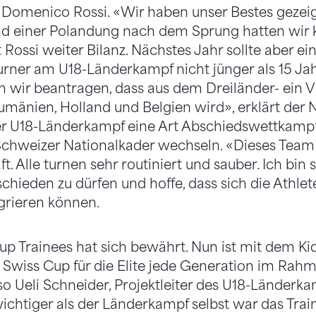
omenico Rossi. «Wir haben unser Bestes gezeigt.
d einer Polandung nach dem Sprung hatten wir k
 Rossi weiter Bilanz. Nächstes Jahr sollte aber ei
urner am U18-Länderkampf nicht jünger als 15 Jah
 wir beantragen, dass aus dem Dreiländer- ein 
umänien, Holland und Belgien wird», erklärt der
er U18-Länderkampf eine Art Abschiedswettkampf,
Schweizer Nationalkader wechseln. «Dieses Team i
 Alle turnen sehr routiniert und sauber. Ich bin st
hieden zu dürfen und hoffe, dass sich die Athlet
grieren können.
up Trainees hat sich bewährt. Nun ist mit dem Kid
Swiss Cup für die Elite jede Generation im Rah
so Ueli Schneider, Projektleiter des U18-Länderka
 wichtiger als der Länderkampf selbst war das Tra