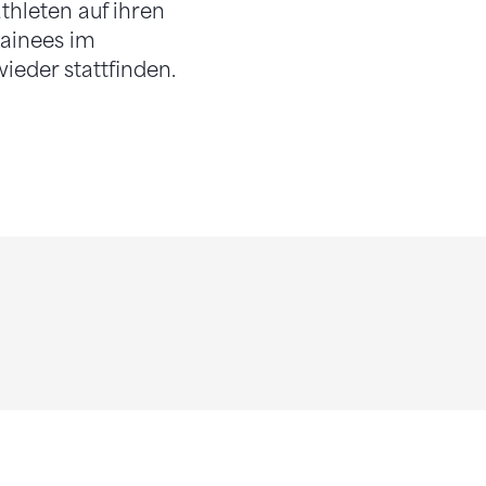
hleten auf ihren
rainees im
wieder stattfinden.