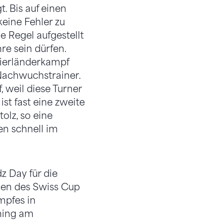
 Bis auf einen
eine Fehler zu
ne Regel aufgestellt
re sein dürfen.
Vierländerkampf
 Nachwuchstrainer.
 weil diese Turner
st fast eine zweite
olz, so eine
en schnell im
z Day für die
men des Swiss Cup
mpfes in
ining am