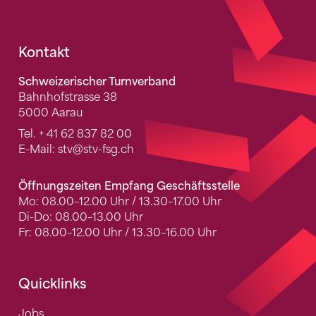
Fusszeile
Kontakt
Schweizerischer Turnverband
Bahnhofstrasse 38
5000 Aarau
Tel.
+ 41 62 837 82 00
E-Mail:
stv
@stv-fsg.ch
Öffnungszeiten Empfang Geschäftsstelle
Mo: 08.00–12.00 Uhr / 13.30–17.00 Uhr
Di-Do: 08.00–13.00 Uhr
Fr: 08.00–12.00 Uhr / 13.30–16.00 Uhr
Quicklinks
Jobs