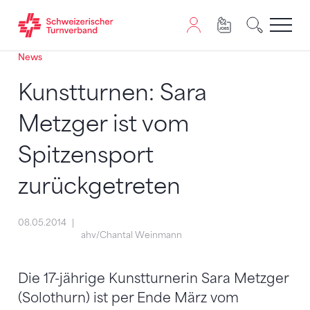
News
Zum Inhalt springen
Zur Sitemap navigieren
Zum Navigieren dieser Seite wird JavaScript benötigt. A
Kunstturnen: Sara
Metzger ist vom
Spitzensport
zurückgetreten
08.05.2014
ahv/Chantal Weinmann
Die 17-jährige Kunstturnerin Sara Metzger
(Solothurn) ist per Ende März vom