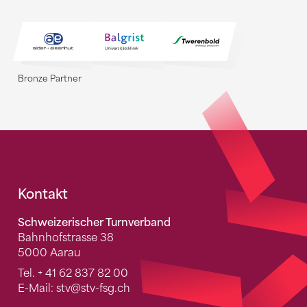
Bronze Partner
Fusszeile
Kontakt
Schweizerischer Turnverband
Bahnhofstrasse 38
5000 Aarau
Tel.
+ 41 62 837 82 00
E-Mail:
stv
@stv-fsg.ch