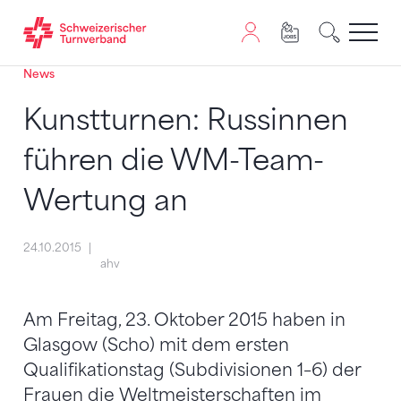
News
Zum Inhalt springen
Zur Sitemap navigieren
Zum Navigieren dieser Seite wird JavaScript benötigt. A
Kunstturnen: Russinnen
führen die WM-Team-
Wertung an
24.10.2015
ahv
Am Freitag, 23. Oktober 2015 haben in
Glasgow (Scho) mit dem ersten
Qualifikationstag (Subdivisionen 1–6) der
Frauen die Weltmeisterschaften im