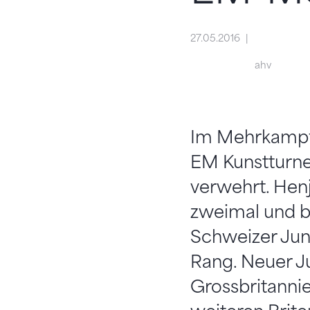
27.05.2016
ahv
Im Mehrkampffi
EM Kunstturnen
verwehrt. Hen
zweimal und b
Schweizer Juni
Rang. Neuer J
Grossbritanni