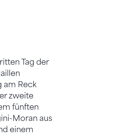
itten Tag der
aillen
ng am Reck
er zweite
dem fünften
gini-Moran aus
und einem