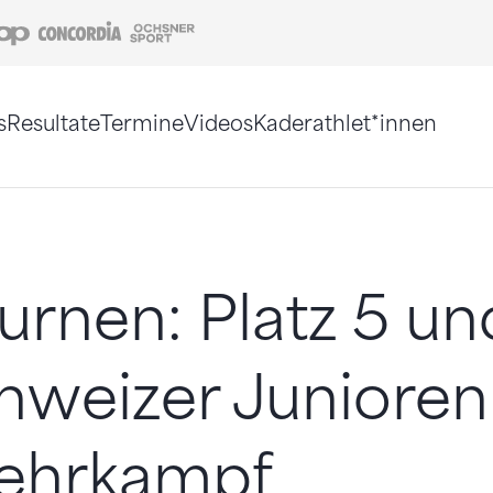
Coop
Concordia
Ochsner Sport
s
Resultate
Termine
Videos
Kaderathlet*innen
tigt. Alternativ können Sie die Sitemap ohne Jav
urnen: Platz 5 und
hweizer Junioren
ehrkampf