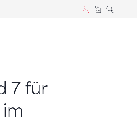
aScript nutzen.
 7 für
 im