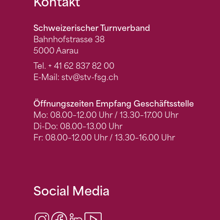
Fusszeile
Kontakt
Schweizerischer Turnverband
Bahnhofstrasse 38
5000 Aarau
Tel.
+ 41 62 837 82 00
E-Mail:
stv
@stv-fsg.ch
Öffnungszeiten Empfang Geschäftsstelle
Mo: 08.00–12.00 Uhr / 13.30–17.00 Uhr
Di-Do: 08.00–13.00 Uhr
Fr: 08.00–12.00 Uhr / 13.30–16.00 Uhr
Social Media
Instagram
Facebook
LinkedIn
Video Center