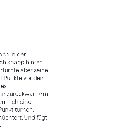
och in der
och knapp hinter
rturnte aber seine
1 Punkte vor den
les
hn zurückwarf. Am
enn ich eine
unkt turnen.
nüchtert. Und fügt
»