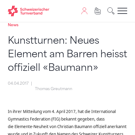
News
Zum Inhalt springen
Zur Sitemap navigieren
Zum Navigieren dieser Seite wird JavaScript benötigt. A
Kunstturnen: Neues
Element am Barren heisst
offiziell «Baumann»
04.04.2017
Thomas Greutmann
In ihrer Mitteilung vom 4. April 2017, hat die International
Gymnastics Federation (FIG) bekannt gegeben, dass
die Elemente-Neuheit von Christian Baumann offiziell anerkannt
wurde und in Zukunft den Namen des Schweizer Kunstturners