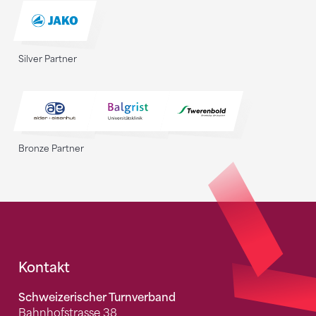
Silver Partner
Bronze Partner
Fusszeile
Kontakt
Schweizerischer Turnverband
Bahnhofstrasse 38