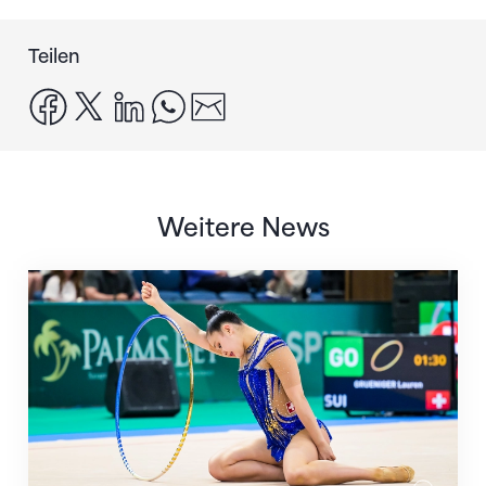
Teilen
facebook
x
linkedin
whatsapp
email
Weitere News
Nächster Halt: Weltmeisterschaft