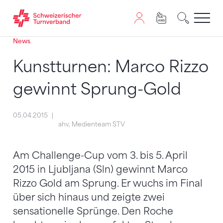
News
Zum Inhalt springen
Zur Sitemap navigieren
Zum Navigieren dieser Seite wird JavaScript benötigt. A
Kunstturnen: Marco Rizzo
gewinnt Sprung-Gold
05.04.2015
ahv, Medienteam STV
Am Challenge-Cup vom 3. bis 5. April
2015 in Ljubljana (Sln) gewinnt Marco
Rizzo Gold am Sprung. Er wuchs im Final
über sich hinaus und zeigte zwei
sensationelle Sprünge. Den Roche