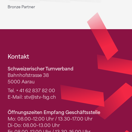
Bronze Partner
Fusszeile
Kontakt
Schweizerischer Turnverband
Bahnhofstrasse 38
5000 Aarau
Tel.
+ 41 62 837 82 00
E-Mail:
stv
@stv-fsg.ch
Öffnungszeiten Empfang Geschäftsstelle
Mo: 08.00–12.00 Uhr / 13.30–17.00 Uhr
Di-Do: 08.00–13.00 Uhr