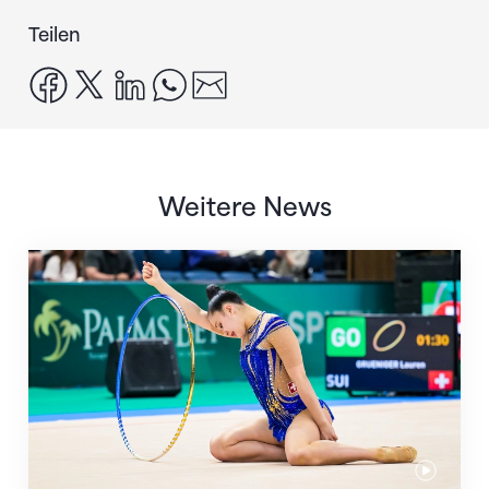
Teilen
facebook
x
linkedin
whatsapp
email
Weitere News
Nächster Halt: Weltmeisterschaft