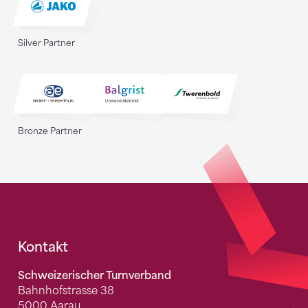
Silver Partner
Bronze Partner
Fusszeile
Kontakt
Schweizerischer Turnverband
Bahnhofstrasse 38
5000 Aarau