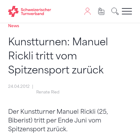
News
Zum Inhalt springen
Zur Sitemap navigieren
Zum Navigieren dieser Seite wird JavaScript benötigt. A
Kunstturnen: Manuel
Rickli tritt vom
Spitzensport zurück
24.04.2012
Renate Ried
Der Kunstturner Manuel Rickli (25,
Biberist) tritt per Ende Juni vom
Spitzensport zurück.