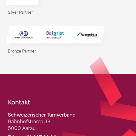
Silver Partner
Bronze Partner
Fusszeile
Kontakt
Schweizerischer Turnverband
Bahnhofstrasse 38
5000 Aarau