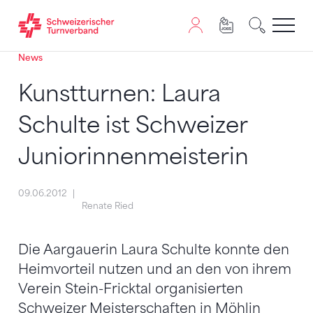
News
Zum Inhalt springen
Zur Sitemap navigieren
Zum Navigieren dieser Seite wird JavaScript benötigt. A
Kunstturnen: Laura
Schulte ist Schweizer
Juniorinnenmeisterin
09.06.2012
Renate Ried
Die Aargauerin Laura Schulte konnte den
Heimvorteil nutzen und an den von ihrem
Verein Stein-Fricktal organisierten
Schweizer Meisterschaften in Möhlin