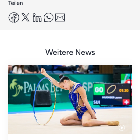
Teilen
facebook
x
linkedin
whatsapp
email
Weitere News
Nächster Halt: Weltmeisterschaft