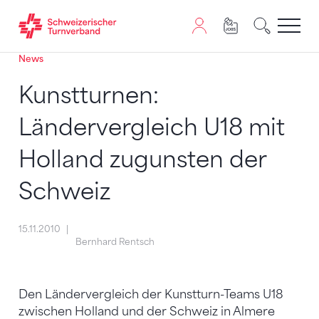
News
Zum Inhalt springen
Zur Sitemap navigieren
Zum Navigieren dieser Seite wird JavaScript benötigt. A
Kunstturnen:
Ländervergleich U18 mit
Holland zugunsten der
Schweiz
15.11.2010
Bernhard Rentsch
Den Ländervergleich der Kunstturn-Teams U18
zwischen Holland und der Schweiz in Almere