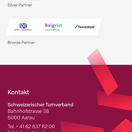
Silver Partner
Bronze Partner
Fusszeile
Kontakt
Schweizerischer Turnverband
Bahnhofstrasse 38
5000 Aarau
Tel.
+ 41 62 837 82 00