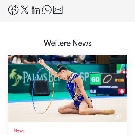
facebook
x
linkedin
whatsapp
email
Weitere News
Nächster Halt: Weltmeisterschaft
News