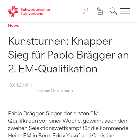
News
Zum Inhalt springen
Zur Sitemap navigieren
Zum Navigieren dieser Seite wird JavaScript benötigt. A
Kunstturnen: Knapper
Sieg für Pablo Brägger an
2. EM-Qualifikation
15.04.2016
Thomas Greutmann
Pablo Brägger, Sieger der ersten EM-
Qualifkation vor einer Woche, gewinnt auch den
zweiten Selektionswettkampf für die kommende
Heim-EM in Bern. Eddy Yusof und Christian