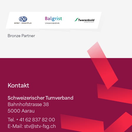
Bronze Partner
Fusszeile
Kontakt
Schweizerischer Turnverband
Bahnhofstrasse 38
5000 Aarau
Tel.
+ 41 62 837 82 00
E-Mail:
stv
@stv-fsg.ch