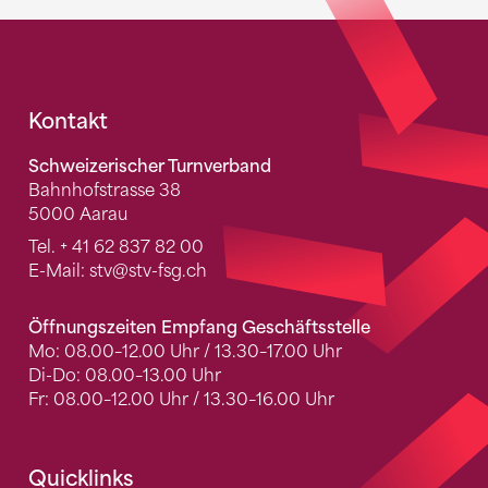
Fusszeile
Kontakt
Schweizerischer Turnverband
Bahnhofstrasse 38
5000 Aarau
Tel.
+ 41 62 837 82 00
E-Mail:
stv
@stv-fsg.ch
Öffnungszeiten Empfang Geschäftsstelle
Mo: 08.00–12.00 Uhr / 13.30–17.00 Uhr
Di-Do: 08.00–13.00 Uhr
Fr: 08.00–12.00 Uhr / 13.30–16.00 Uhr
Quicklinks