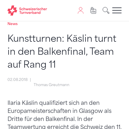
News
Zum Inhalt springen
Zur Sitemap navigieren
Zum Navigieren dieser Seite wird JavaScript benötigt. A
Kunstturnen: Käslin turnt
in den Balkenfinal, Team
auf Rang 11
02.08.2018
Thomas Greutmann
Ilaria Käslin qualifiziert sich an den
Europameisterschaften in Glasgow als
Dritte für den Balkenfinal. In der
Teamwertung erreicht die Schweiz den 11.