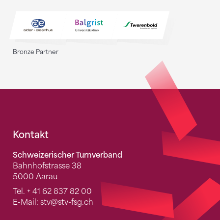
Bronze Partner
Fusszeile
Kontakt
Schweizerischer Turnverband
Bahnhofstrasse 38
5000 Aarau
Tel.
+ 41 62 837 82 00
E-Mail:
stv
@stv-fsg.ch