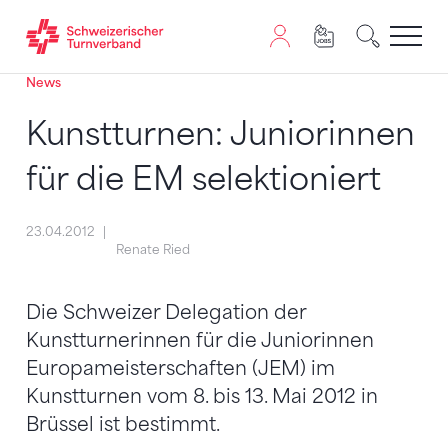
News
Zum Inhalt springen
Zur Sitemap navigieren
Zum Navigieren dieser Seite wird JavaScript benötigt. A
Kunstturnen: Juniorinnen
für die EM selektioniert
23.04.2012
Renate Ried
Die Schweizer Delegation der
Kunstturnerinnen für die Juniorinnen
Europameisterschaften (JEM) im
Kunstturnen vom 8. bis 13. Mai 2012 in
Brüssel ist bestimmt.