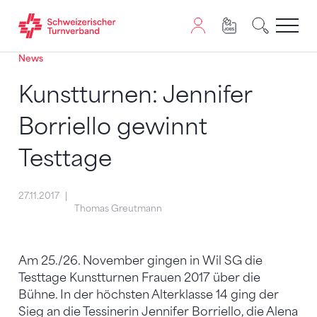
News
Zum Inhalt springen
Zur Sitemap navigieren
Zum Navigieren dieser Seite wird JavaScript benötigt. A
Kunstturnen: Jennifer
Borriello gewinnt
Testtage
27.11.2017
Thomas Greutmann
Am 25./26. November gingen in Wil SG die
Testtage Kunstturnen Frauen 2017 über die
Bühne. In der höchsten Alterklasse 14 ging der
Sieg an die Tessinerin Jennifer Borriello, die Alena