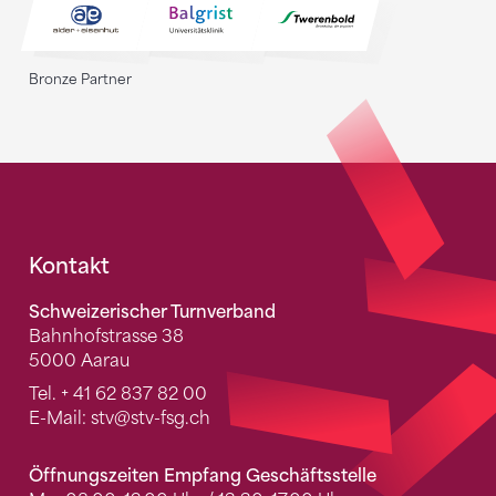
Bronze Partner
Fusszeile
Kontakt
Schweizerischer Turnverband
Bahnhofstrasse 38
5000 Aarau
Tel.
+ 41 62 837 82 00
E-Mail:
stv
@stv-fsg.ch
Öffnungszeiten Empfang Geschäftsstelle