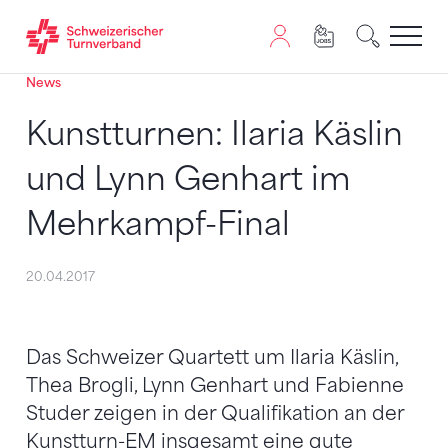
News
Zum Inhalt springen
Zur Sitemap navigieren
Zum Navigieren dieser Seite wird JavaScript benötigt. A
Kunstturnen: Ilaria Käslin
und Lynn Genhart im
Mehrkampf-Final
20.04.2017
Das Schweizer Quartett um Ilaria Käslin,
Thea Brogli, Lynn Genhart und Fabienne
Studer zeigen in der Qualifikation an der
Kunstturn-EM insgesamt eine gute