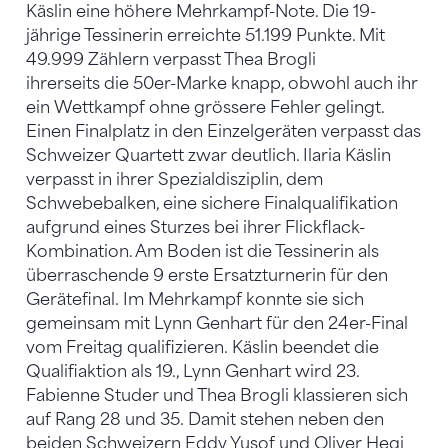
Käslin eine höhere Mehrkampf-Note. Die 19-
jährige Tessinerin erreichte 51.199 Punkte. Mit
49.999 Zählern verpasst Thea Brogli
ihrerseits die 50er-Marke knapp, obwohl auch ihr
ein Wettkampf ohne grössere Fehler gelingt.
Einen Finalplatz in den Einzelgeräten verpasst das
Schweizer Quartett zwar deutlich. Ilaria Käslin
verpasst in ihrer Spezialdisziplin, dem
Schwebebalken, eine sichere Finalqualifikation
aufgrund eines Sturzes bei ihrer Flickflack-
Kombination. Am Boden ist die Tessinerin als
überraschende 9 erste Ersatzturnerin für den
Gerätefinal. Im Mehrkampf konnte sie sich
gemeinsam mit Lynn Genhart für den 24er-Final
vom Freitag qualifizieren. Käslin beendet die
Qualifiaktion als 19., Lynn Genhart wird 23.
Fabienne Studer und Thea Brogli klassieren sich
auf Rang 28 und 35. Damit stehen neben den
beiden Schweizern Eddy Yusof und Oliver Hegi