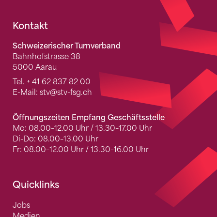
Fusszeile
Kontakt
Schweizerischer Turnverband
Bahnhofstrasse 38
5000 Aarau
Tel.
+ 41 62 837 82 00
E-Mail:
stv
@stv-fsg.ch
Öffnungszeiten Empfang Geschäftsstelle
Mo: 08.00–12.00 Uhr / 13.30–17.00 Uhr
Di-Do: 08.00–13.00 Uhr
Fr: 08.00–12.00 Uhr / 13.30–16.00 Uhr
Quicklinks
Jobs
Medien