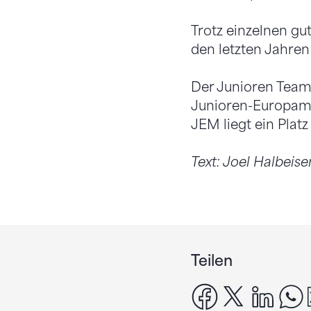
Trotz einzelnen gu
den letzten Jahren
Der Junioren Team C
Junioren-Europamei
JEM liegt ein Platz
Text: Joel Halbeis
Teilen
facebook
x
linke