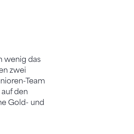
n wenig das
en zwei
unioren-Team
 auf den
ine Gold- und