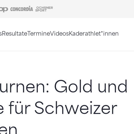
Coop
Concordia
Ochsner Sport
s
Resultate
Termine
Videos
Kaderathlet*innen
tigt. Alternativ können Sie die Sitemap ohne Jav
urnen: Gold und
 für Schweizer
ren