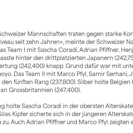
 Schweizer Mannschaften traten gegen starke Kon
iveau seit zehn Jahren», meinte der Schweizer 
s Team I mit Sascha Coradi, Adrian Pfiffner, He
asste hinter den drittplatzierten Japanern (242,7
rtung (242,400) knapp. Grund dafür war mit unt
yo. Das Team II mit Marco Pfyl, Samir Serhani,
e den fünften Rang (237,800). Silber holte Belgien
an Grossbritannien (247,400).
ng holte Sascha Coradi in der obersten Alterskat
Silas Kipfer sicherte sich in der jüngeren Alterska
 zu. Auch Adrian Pfiffner und Marco Pfyl zeigten 