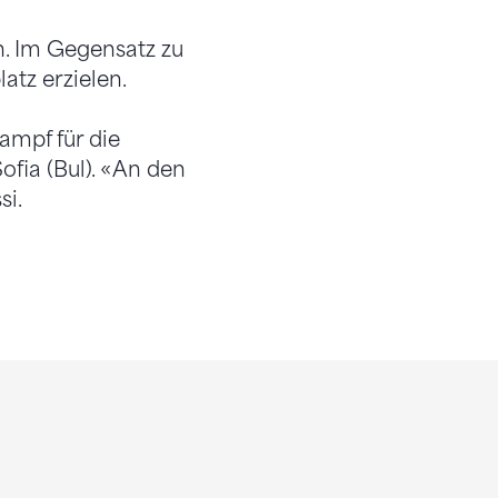
n. Im Gegensatz zu
atz erzielen.
ampf für die
fia (Bul). «An den
si.