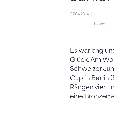
07.04.2014
hj/ahv
Es war eng un
Glück. Am Woc
Schweizer Jun
Cup in Berlin 
Rängen vier un
eine Bronzeme