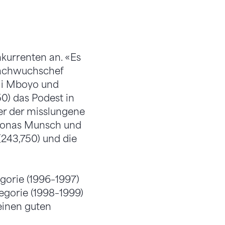
kurrenten an. «Es
Nachwuchschef
nji Mboyo und
50) das Podest in
er der misslungene
 Jonas Munsch und
 (243,750) und die
egorie (1996–1997)
tegorie (1998–1999)
einen guten