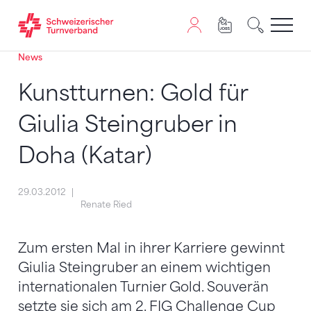
News
Zum Inhalt springen
Zur Sitemap navigieren
Zum Navigieren dieser Seite wird JavaScript benötigt. A
Kunstturnen: Gold für
Giulia Steingruber in
Doha (Katar)
29.03.2012
Renate Ried
Zum ersten Mal in ihrer Karriere gewinnt
Giulia Steingruber an einem wichtigen
internationalen Turnier Gold. Souverän
setzte sie sich am 2. FIG Challenge Cup