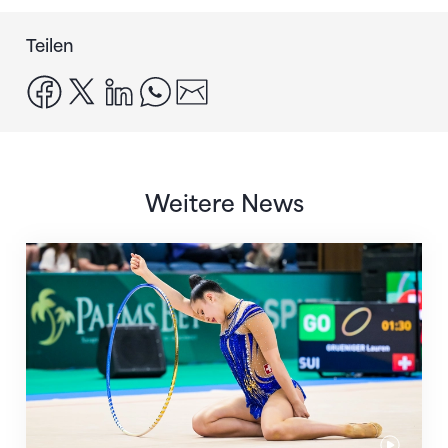
Teilen
facebook
x
linkedin
whatsapp
email
Weitere News
Nächster Halt: Weltmeisterschaft