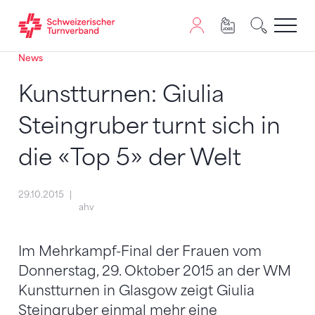
News
Zum Inhalt springen
Zur Sitemap navigieren
Zum Navigieren dieser Seite wird JavaScript benötigt. A
Kunstturnen: Giulia
Steingruber turnt sich in
die «Top 5» der Welt
29.10.2015
ahv
Im Mehrkampf-Final der Frauen vom
Donnerstag, 29. Oktober 2015 an der WM
Kunstturnen in Glasgow zeigt Giulia
Steingruber einmal mehr eine