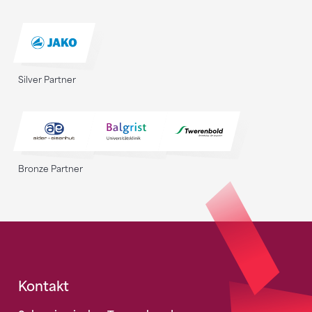
Silver Partner
Bronze Partner
Fusszeile
Kontakt