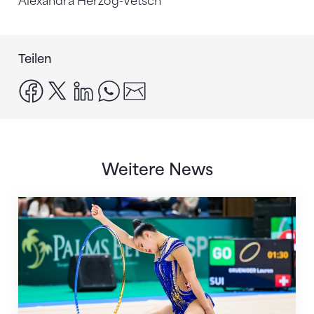
Alexandra Herzog-Vetsch
Teilen
facebook
x
linkedin
whatsapp
email
Weitere News
Nächster Halt: Weltmeisterschaft