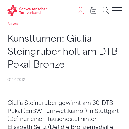
News
Zum Inhalt springen
Zur Sitemap navigieren
Zum Navigieren dieser Seite wird JavaScript benötigt. A
Kunstturnen: Giulia
Steingruber holt am DTB-
Pokal Bronze
01.12.2012
Giulia Steingruber gewinnt am 30. DTB-
Pokal (EnBW-Turnwettkampf) in Stuttgart
(De) nur einen Tausendstel hinter
Elisabeth Seitz (De) die Bronzemedaille