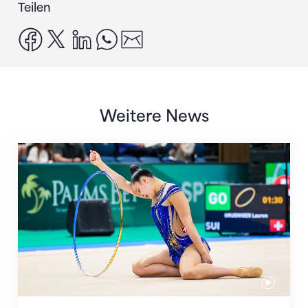
Teilen
facebook
x
linkedin
whatsapp
email
Weitere News
Nächster Halt: Weltmeisterschaft