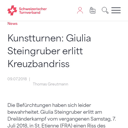
News
Zum Inhalt springen
Zur Sitemap navigieren
Zum Navigieren dieser Seite wird JavaScript benötigt. A
Kunstturnen: Giulia
Steingruber erlitt
Kreuzbandriss
09.07.2018
Thomas Greutmann
Die Befürchtungen haben sich leider
bewahrheitet. Giulia Steingruber erlitt am
Dreiländerkampf vom vergangenen Samstag, 7.
Juli 2018, in St. Etienne (FRA) einen Riss des