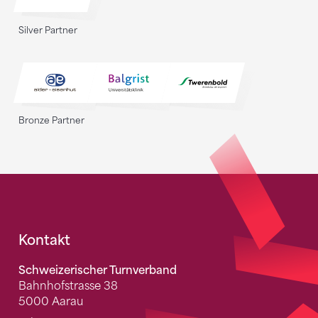
Silver Partner
Bronze Partner
Fusszeile
Kontakt
Schweizerischer Turnverband
Bahnhofstrasse 38
5000 Aarau