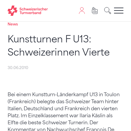
News
Zum Inhalt springen
Zur Sitemap navigieren
Zum Navigieren dieser Seite wird JavaScript benötigt. A
Kunstturnen F U13:
Schweizerinnen Vierte
30.06.2010
Bei einem Kunstturn-Länderkampf U13 in Toulon
(Frankreich) belegte das Schweizer Team hinter
Italien, Deutschland und Frankreich den vierten
Platz. Im Einzelklassement war Ilaria Käslin als
Elfte die beste Schweizer Turnerin. Der
Kommentar von Nachwuchschef François De