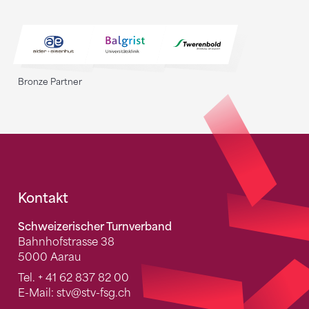
Bronze Partner
Fusszeile
Kontakt
Schweizerischer Turnverband
Bahnhofstrasse 38
5000 Aarau
Tel.
+ 41 62 837 82 00
E-Mail:
stv
@stv-fsg.ch