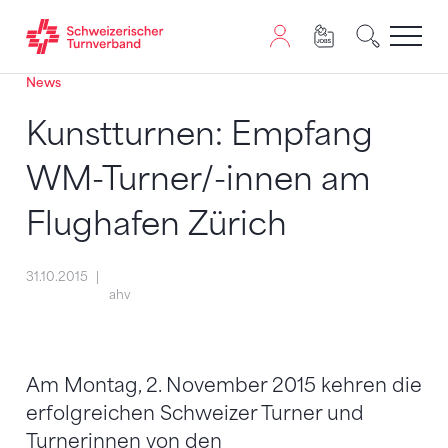
News
Zum Inhalt springen
Zur Sitemap navigieren
Zum Navigieren dieser Seite wird JavaScript benötigt. A
Kunstturnen: Empfang
WM-Turner/-innen am
Flughafen Zürich
31.10.2015
ahv
Am Montag, 2. November 2015 kehren die
erfolgreichen Schweizer Turner und
Turnerinnen von den