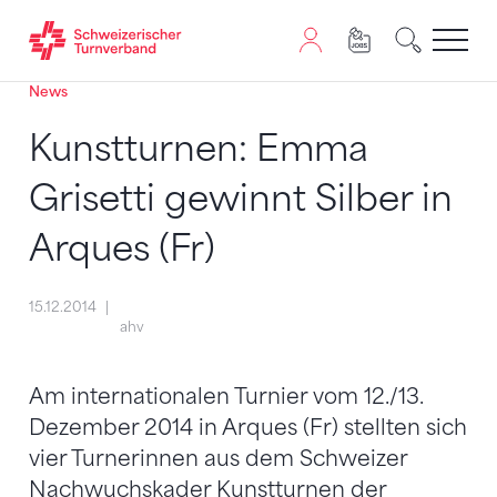
News
Zum Inhalt springen
Zur Sitemap navigieren
Zum Navigieren dieser Seite wird JavaScript benötigt. A
Kunstturnen: Emma
Grisetti gewinnt Silber in
Arques (Fr)
15.12.2014
ahv
Am internationalen Turnier vom 12./13.
Dezember 2014 in Arques (Fr) stellten sich
vier Turnerinnen aus dem Schweizer
Nachwuchskader Kunstturnen der