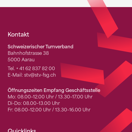
Fusszeile
Kontakt
Schweizerischer Turnverband
Bahnhofstrasse 38
5000 Aarau
Tel.
+ 41 62 837 82 00
E-Mail:
stv
@stv-fsg.ch
Öffnungszeiten Empfang Geschäftsstelle
Mo: 08.00–12.00 Uhr / 13.30–17.00 Uhr
Di-Do: 08.00–13.00 Uhr
Fr: 08.00–12.00 Uhr / 13.30–16.00 Uhr
Quicklinks