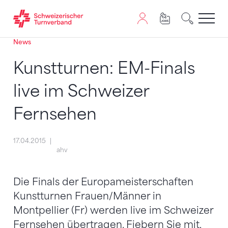
News
Zum Inhalt springen
Zur Sitemap navigieren
Zum Navigieren dieser Seite wird JavaScript benötigt. A
Kunstturnen: EM-Finals
live im Schweizer
Fernsehen
17.04.2015
ahv
Die Finals der Europameisterschaften
Kunstturnen Frauen/Männer in
Montpellier (Fr) werden live im Schweizer
Fernsehen übertragen. Fiebern Sie mit,