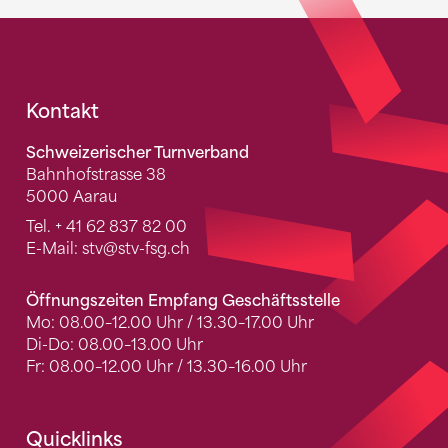
Fusszeile
Kontakt
Schweizerischer Turnverband
Bahnhofstrasse 38
5000 Aarau
Tel.
+ 41 62 837 82 00
E-Mail:
stv
@stv-fsg.ch
Öffnungszeiten Empfang Geschäftsstelle
Mo: 08.00–12.00 Uhr / 13.30–17.00 Uhr
Di-Do: 08.00–13.00 Uhr
Fr: 08.00–12.00 Uhr / 13.30–16.00 Uhr
Quicklinks