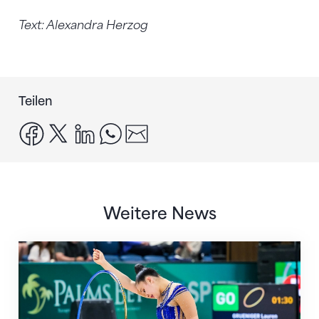
Text: Alexandra Herzog
Teilen
facebook
x
linkedin
whatsapp
email
Weitere News
Nächster Halt: Weltmeisterschaft