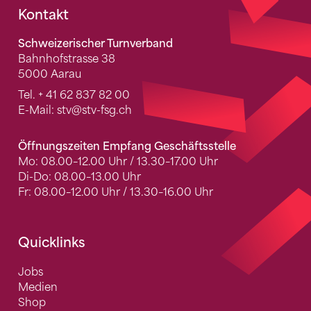
Fusszeile
Kontakt
Schweizerischer Turnverband
Bahnhofstrasse 38
5000 Aarau
Tel.
+ 41 62 837 82 00
E-Mail:
stv
@stv-fsg.ch
Öffnungszeiten Empfang Geschäftsstelle
Mo: 08.00–12.00 Uhr / 13.30–17.00 Uhr
Di-Do: 08.00–13.00 Uhr
Fr: 08.00–12.00 Uhr / 13.30–16.00 Uhr
Quicklinks
Jobs
Medien
Shop