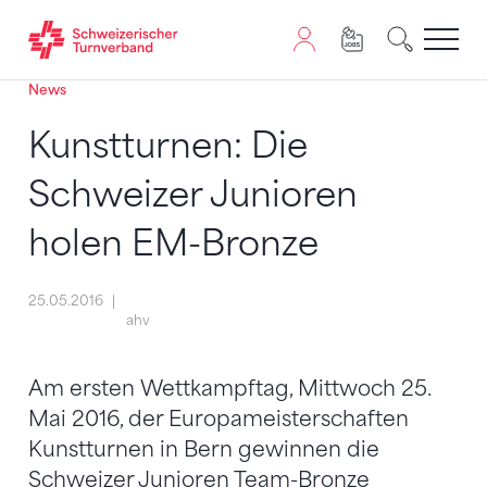
News
Zum Inhalt springen
Zur Sitemap navigieren
Zum Navigieren dieser Seite wird JavaScript benötigt. A
Kunstturnen: Die
Schweizer Junioren
holen EM-Bronze
25.05.2016
ahv
Am ersten Wettkampftag, Mittwoch 25.
Mai 2016, der Europameisterschaften
Kunstturnen in Bern gewinnen die
Schweizer Junioren Team-Bronze