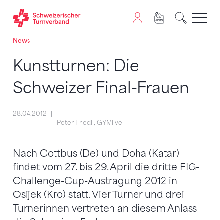
News
Zum Inhalt springen
Zur Sitemap navigieren
Zum Navigieren dieser Seite wird JavaScript benötigt. A
Kunstturnen: Die
Schweizer Final-Frauen
28.04.2012
Peter Friedli, GYMlive
Nach Cottbus (De) und Doha (Katar)
findet vom 27. bis 29. April die dritte FIG-
Challenge-Cup-Austragung 2012 in
Osijek (Kro) statt. Vier Turner und drei
Turnerinnen vertreten an diesem Anlass