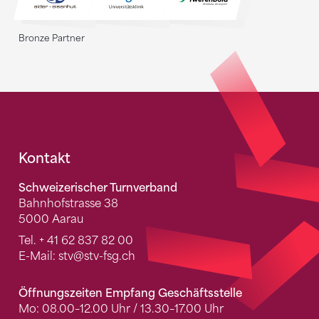
Bronze Partner
Fusszeile
Kontakt
Schweizerischer Turnverband
Bahnhofstrasse 38
5000 Aarau
Tel.
+ 41 62 837 82 00
E-Mail:
stv
@stv-fsg.ch
Öffnungszeiten Empfang Geschäftsstelle
Mo: 08.00–12.00 Uhr / 13.30–17.00 Uhr