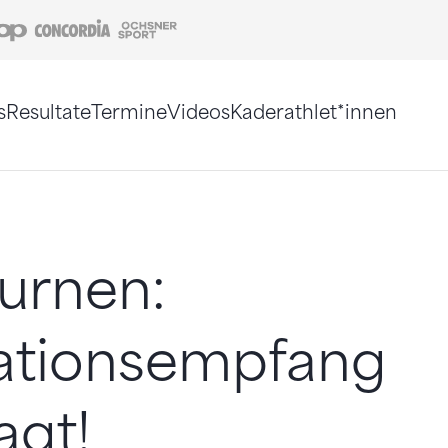
Coop
Concordia
Ochsner Sport
s
Resultate
Termine
Videos
Kaderathlet*innen
tigt. Alternativ können Sie die Sitemap ohne Jav
urnen:
ationsempfang
agt!