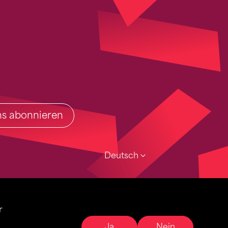
ins abonnieren
Deutsch
r
Ja
Nein