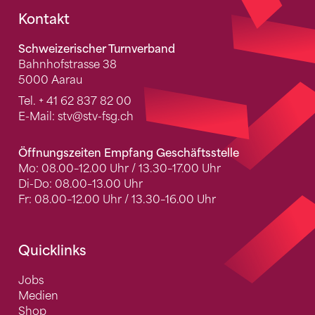
Fusszeile
Kontakt
Schweizerischer Turnverband
Bahnhofstrasse 38
5000 Aarau
Tel.
+ 41 62 837 82 00
E-Mail:
stv
@stv-fsg.ch
Öffnungszeiten Empfang Geschäftsstelle
Mo: 08.00–12.00 Uhr / 13.30–17.00 Uhr
Di-Do: 08.00–13.00 Uhr
Fr: 08.00–12.00 Uhr / 13.30–16.00 Uhr
Quicklinks
Jobs
Medien
Shop