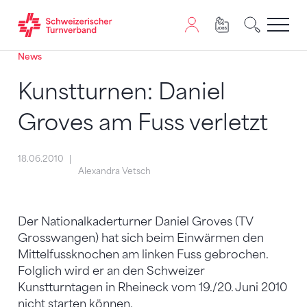
News
Zum Inhalt springen
Zur Sitemap navigieren
Zum Navigieren dieser Seite wird JavaScript benötigt. A
Kunstturnen: Daniel
Groves am Fuss verletzt
18.06.2010
Alexandra Vetsch
Der Nationalkaderturner Daniel Groves (TV
Grosswangen) hat sich beim Einwärmen den
Mittelfussknochen am linken Fuss gebrochen.
Folglich wird er an den Schweizer
Kunstturntagen in Rheineck vom 19./20. Juni 2010
nicht starten können.