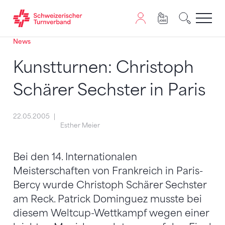
News
Zum Inhalt springen
Zur Sitemap navigieren
Zum Navigieren dieser Seite wird JavaScript benötigt. A
Kunstturnen: Christoph
Schärer Sechster in Paris
22.05.2005
Esther Meier
Bei den 14. Internationalen
Meisterschaften von Frankreich in Paris-
Bercy wurde Christoph Schärer Sechster
am Reck. Patrick Dominguez musste bei
diesem Weltcup-Wettkampf wegen einer