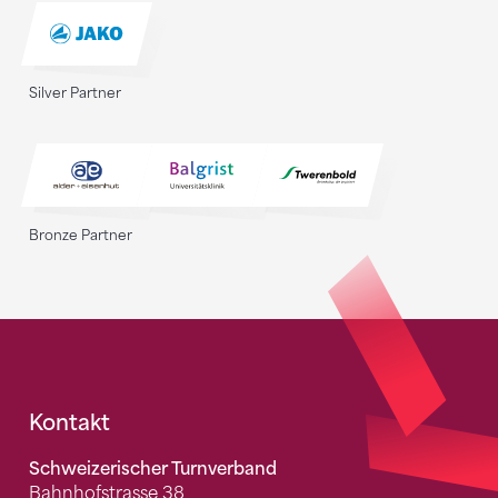
Silver Partner
Bronze Partner
Fusszeile
Kontakt
Schweizerischer Turnverband
Bahnhofstrasse 38