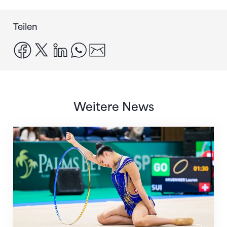
Teilen
facebook
x
linkedin
whatsapp
email
Weitere News
Nächster Halt: Weltmeisterschaft