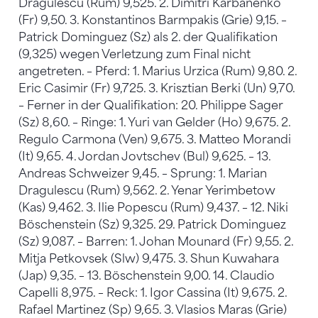
Dragulescu (Rum) 9,525. 2. Dimitri Karbanenko
(Fr) 9,50. 3. Konstantinos Barmpakis (Grie) 9,15. –
Patrick Dominguez (Sz) als 2. der Qualifikation
(9,325) wegen Verletzung zum Final nicht
angetreten. – Pferd: 1. Marius Urzica (Rum) 9,80. 2.
Eric Casimir (Fr) 9,725. 3. Krisztian Berki (Un) 9,70.
– Ferner in der Qualifikation: 20. Philippe Sager
(Sz) 8,60. – Ringe: 1. Yuri van Gelder (Ho) 9,675. 2.
Regulo Carmona (Ven) 9,675. 3. Matteo Morandi
(It) 9,65. 4. Jordan Jovtschev (Bul) 9,625. – 13.
Andreas Schweizer 9,45. – Sprung: 1. Marian
Dragulescu (Rum) 9,562. 2. Yenar Yerimbetow
(Kas) 9,462. 3. Ilie Popescu (Rum) 9,437. – 12. Niki
Böschenstein (Sz) 9,325. 29. Patrick Dominguez
(Sz) 9,087. – Barren: 1. Johan Mounard (Fr) 9,55. 2.
Mitja Petkovsek (Slw) 9,475. 3. Shun Kuwahara
(Jap) 9,35. – 13. Böschenstein 9,00. 14. Claudio
Capelli 8,975. – Reck: 1. Igor Cassina (It) 9,675. 2.
Rafael Martinez (Sp) 9,65. 3. Vlasios Maras (Grie)