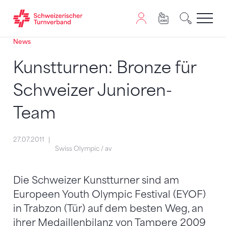
News
Zum Inhalt springen
Zur Sitemap navigieren
Zum Navigieren dieser Seite wird JavaScript benötigt. A
Kunstturnen: Bronze für
Schweizer Junioren-
Team
27.07.2011
Swiss Olympic / av
Die Schweizer Kunstturner sind am
Europeen Youth Olympic Festival (EYOF)
in Trabzon (Tür) auf dem besten Weg, an
ihrer Medaillenbilanz von Tampere 2009