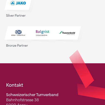
Silver Partner
Bronze Partner
Fusszeile
Kontakt
Schweizerischer Turnverband
Bahnhofstrasse 38