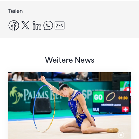
Teilen
facebook
x
linkedin
whatsapp
email
Weitere News
Nächster Halt: Weltmeisterschaft