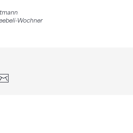
utmann
neebeli-Wochner
din
whatsapp
email