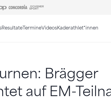
Coop
Concordia
Ochsner Sport
s
Resultate
Termine
Videos
Kaderathlet*innen
tigt. Alternativ können Sie die Sitemap ohne Jav
urnen: Brägger
htet auf EM-Teil