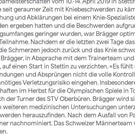
meisterschaften vom 10.-14. April 2019 in Stetti
e seit geraumer Zeit mit Kniebeschwerden zu k
hung und Abklärungen bei einem Knie-Spezialist
äden ergeben hatten und die Beschwerden aufgru
ngsumfanges geringer wurden, war Brägger optimi
eilnahme. Nachdem er die letzten zwei Tage das 
 die Schmerzen jedoch zurück und das Knie schwol
 Brägger, in Absprache mit dem Trainerteam und
uf einen Start in Stettin zu verzichten. «Es fühlt 
Landungen und Absprüngen nicht die volle Kontroll
nötiges Verletzungsrisiko eingehen. Insbesondere
aften im Herbst für die Olympischen Spiele in Tok
ich der Turner des STV Oberbüren. Brägger wird s
weiteren medizinischen Untersuchungen unterz
werden herauszufinden. Nach dem Ausfall von P
rner nachnominiert. Das Schweizer Männerteam 
en.