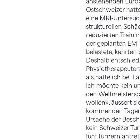
anstehenden Europa
Ostschweizer hatt
eine MRI-Untersuc
strukturellen Sch
reduzierten Traini
der geplanten EM-T
belastete, kehrten
Deshalb entschied
Physiotherapeuten, a
als hätte ich bei 
Ich möchte kein un
den Weltmeistersch
wollen», äussert s
kommenden Tagen 
Ursache der Besch
kein Schweizer Tu
fünf Turnern antret