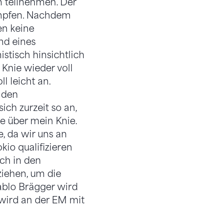
n teilnehmen. Der
ämpfen. Nachdem
en keine
nd eines
stisch hinsichtlich
Knie wieder voll
l leicht an.
 den
sich zurzeit so an,
e über mein Knie.
, da wir uns an
io qualifizieren
ich in den
iehen, um die
ablo Brägger wird
wird an der EM mit