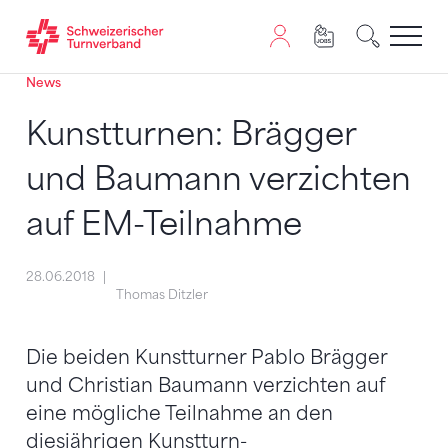
News
Zum Inhalt springen
Zur Sitemap navigieren
Zum Navigieren dieser Seite wird JavaScript benötigt. A
Kunstturnen: Brägger
und Baumann verzichten
auf EM-Teilnahme
28.06.2018
Thomas Ditzler
Die beiden Kunstturner Pablo Brägger
und Christian Baumann verzichten auf
eine mögliche Teilnahme an den
diesjährigen Kunstturn-