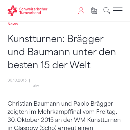
News
Zum Inhalt springen
Zur Sitemap navigieren
Zum Navigieren dieser Seite wird JavaScript benötigt. A
Kunstturnen: Brägger
und Baumann unter den
besten 15 der Welt
30.10.2015
ahv
Christian Baumann und Pablo Brägger
zeigten im Mehrkampffinal vom Freitag,
30. Oktober 2015 an der WM Kunstturnen
in Glasgow (Scho) erneut einen