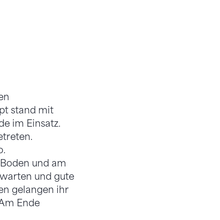
den
t stand mit
de im Einsatz.
treten.
o.
Am Boden und am
fwarten und gute
n gelangen ihr
. Am Ende