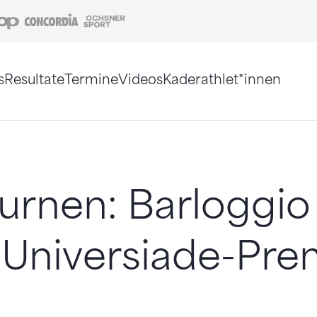
Coop
Concordia
Ochsner Sport
s
Resultate
Termine
Videos
Kaderathlet*innen
tigt. Alternativ können Sie die Sitemap ohne Jav
urnen: Barloggio
 Universiade-Pre