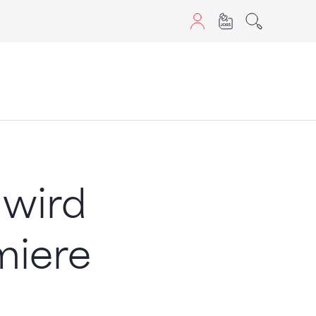
aScript nutzen.
 wird
miere