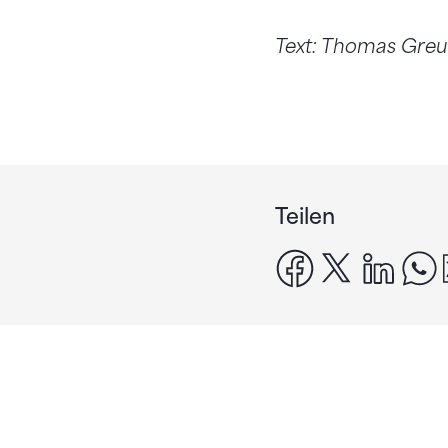
Text: Thomas Gre
Teilen
facebook
x
linke