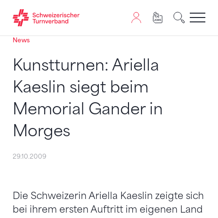
News
Zum Inhalt springen
Zur Sitemap navigieren
Zum Navigieren dieser Seite wird JavaScript benötigt. A
Kunstturnen: Ariella
Kaeslin siegt beim
Memorial Gander in
Morges
29.10.2009
Die Schweizerin Ariella Kaeslin zeigte sich
bei ihrem ersten Auftritt im eigenen Land