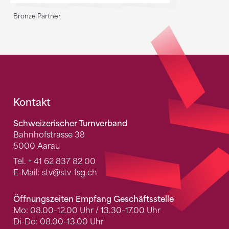
Bronze Partner
Fusszeile
Kontakt
Schweizerischer Turnverband
Bahnhofstrasse 38
5000 Aarau
Tel.
+ 41 62 837 82 00
E-Mail:
stv
@stv-fsg.ch
Öffnungszeiten Empfang Geschäftsstelle
Mo: 08.00–12.00 Uhr / 13.30–17.00 Uhr
Di-Do: 08.00–13.00 Uhr