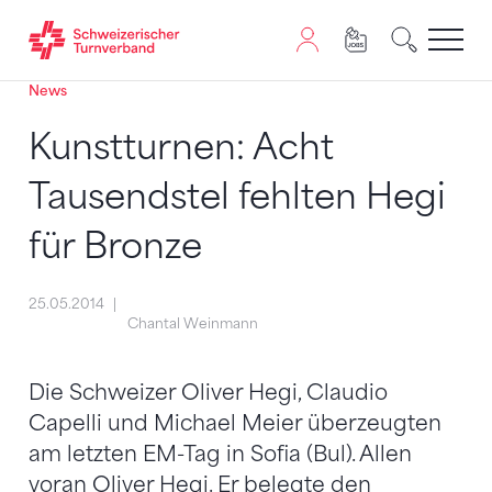
News
Zum Inhalt springen
Zur Sitemap navigieren
Zum Navigieren dieser Seite wird JavaScript benötigt. A
Kunstturnen: Acht
Tausendstel fehlten Hegi
für Bronze
25.05.2014
Chantal Weinmann
Die Schweizer Oliver Hegi, Claudio
Capelli und Michael Meier überzeugten
am letzten EM-Tag in Sofia (Bul). Allen
voran Oliver Hegi. Er belegte den