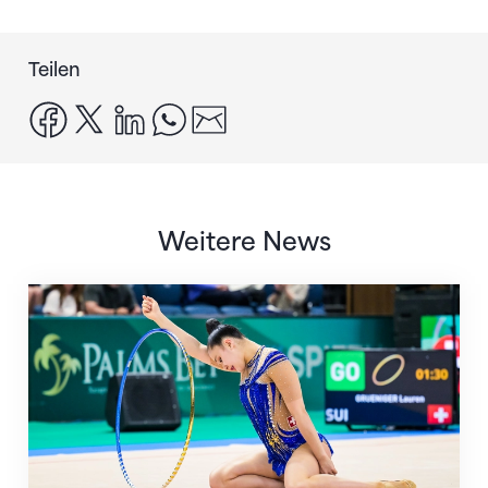
Teilen
facebook
x
linkedin
whatsapp
email
Weitere News
Nächster Halt: Weltmeisterschaft