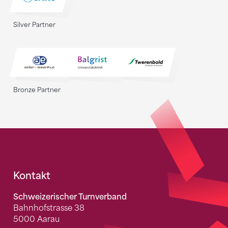
Silver Partner
Bronze Partner
Fusszeile
Kontakt
Schweizerischer Turnverband
Bahnhofstrasse 38
5000 Aarau