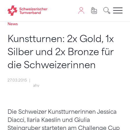
News
Zum Inhalt springen
Zur Sitemap navigieren
Zum Navigieren dieser Seite wird JavaScript benötigt. A
Kunstturnen: 2x Gold, 1x
Silber und 2x Bronze für
die Schweizerinnen
27.03.2015
ahv
Die Schweizer Kunstturnerinnen Jessica
Diacci, Ilaria Kaeslin und Giulia
Steingruber starteten am Challenge Cup