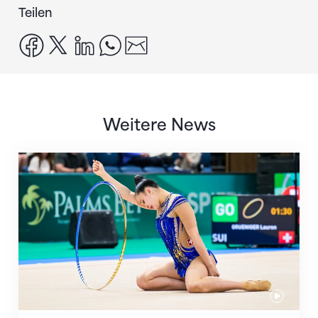
Teilen
facebook
x
linkedin
whatsapp
email
Weitere News
Nächster Halt: Weltmeisterschaft