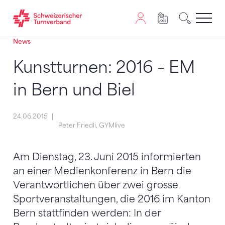
News
Zum Inhalt springen
Zur Sitemap navigieren
Zum Navigieren dieser Seite wird JavaScript benötigt. A
Kunstturnen: 2016 – EM
in Bern und Biel
24.06.2015
Peter Friedli, GYMlive
Am Dienstag, 23. Juni 2015 informierten
an einer Medienkonferenz in Bern die
Verantwortlichen über zwei grosse
Sportveranstaltungen, die 2016 im Kanton
Bern stattfinden werden: In der