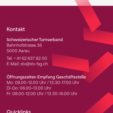
Fusszeile
Kontakt
Schweizerischer Turnverband
Bahnhofstrasse 38
5000 Aarau
Tel.
+ 41 62 837 82 00
E-Mail:
stv
@stv-fsg.ch
Öffnungszeiten Empfang Geschäftsstelle
Mo: 08.00–12.00 Uhr / 13.30–17.00 Uhr
Di-Do: 08.00–13.00 Uhr
Fr: 08.00–12.00 Uhr / 13.30–16.00 Uhr
Quicklinks