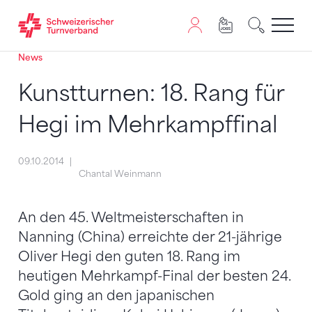
News
Zum Inhalt springen
Zur Sitemap navigieren
Zum Navigieren dieser Seite wird JavaScript benötigt. A
Kunstturnen: 18. Rang für
Hegi im Mehrkampffinal
09.10.2014
Chantal Weinmann
An den 45. Weltmeisterschaften in
Nanning (China) erreichte der 21-jährige
Oliver Hegi den guten 18. Rang im
heutigen Mehrkampf-Final der besten 24.
Gold ging an den japanischen