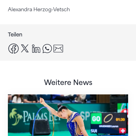
Alexandra Herzog-Vetsch
Teilen
facebook
x
linkedin
whatsapp
email
Weitere News
Nächster Halt: Weltmeisterschaft