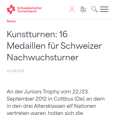
News
Zum Inhalt springen
Zur Sitemap navigieren
Zum Navigieren dieser Seite wird JavaScript benötigt. A
Kunstturnen: 16
Medaillen für Schweizer
Nachwuchsturner
24.09.2012
An der Juniors Trophy vom 22./23.
September 2012 in Cottbus (De), an dem
in den drei Altersklassen elf Nationen
vertreten waren, holten sich die