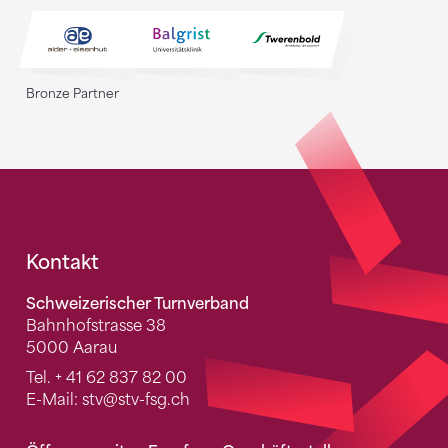
Bronze Partner
Fusszeile
Kontakt
Schweizerischer Turnverband
Bahnhofstrasse 38
5000 Aarau
Tel.
+ 41 62 837 82 00
E-Mail:
stv
@stv-fsg.ch