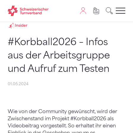
Zum Inhalt springen
Zur Sitemap navigieren
Zum Navigieren dieser Seite wird JavaScript benötigt. A
Insider
#Korbball2026 – Infos
aus der Arbeitsgruppe
und Aufruf zum Testen
01.05.2024
Wie von der Community gewünscht, wird der
Zwischenstand im Projekt #Korbball2026 als
Videobeitrag vorgestellt. So erhaltet ihr einen
Einblick in das Geschehen, warum es