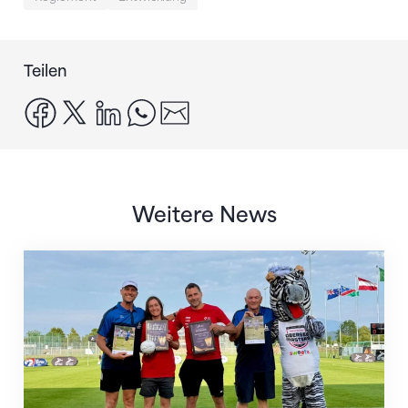
Teilen
facebook
x
linkedin
whatsapp
email
Weitere News
IFA-Awards an Schweizer Faustball-Vertreter*innen