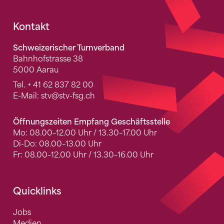
Fusszeile
Kontakt
Schweizerischer Turnverband
Bahnhofstrasse 38
5000 Aarau
Tel.
+ 41 62 837 82 00
E-Mail:
stv
@stv-fsg.ch
Öffnungszeiten Empfang Geschäftsstelle
Mo: 08.00–12.00 Uhr / 13.30–17.00 Uhr
Di-Do: 08.00–13.00 Uhr
Fr: 08.00–12.00 Uhr / 13.30–16.00 Uhr
Quicklinks
Jobs
Medien