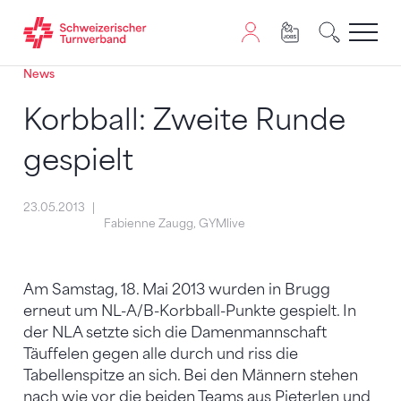
News
Zum Inhalt springen
Zur Sitemap navigieren
Zum Navigieren dieser Seite wird JavaScript benötigt. A
Korbball: Zweite Runde
gespielt
23.05.2013
Fabienne Zaugg, GYMlive
Am Samstag, 18. Mai 2013 wurden in Brugg
erneut um NL-A/B-Korbball-Punkte gespielt. In
der NLA setzte sich die Damenmannschaft
Täuffelen gegen alle durch und riss die
Tabellenspitze an sich. Bei den Männern stehen
nach wie vor die beiden Teams aus Pieterlen und