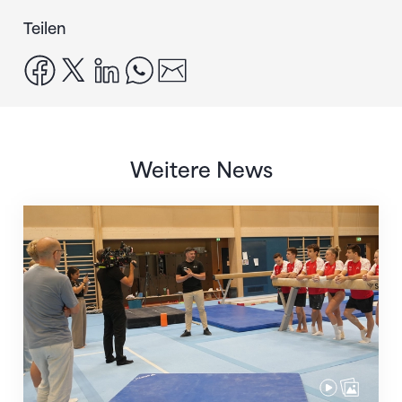
Teilen
facebook
x
linkedin
whatsapp
email
Weitere News
Mit klaren Zielen nach Zagreb