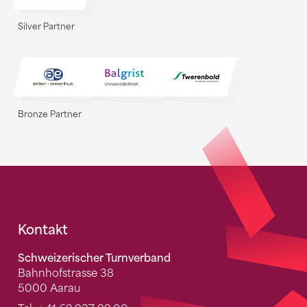
Silver Partner
Bronze Partner
Fusszeile
Kontakt
Schweizerischer Turnverband
Bahnhofstrasse 38
5000 Aarau