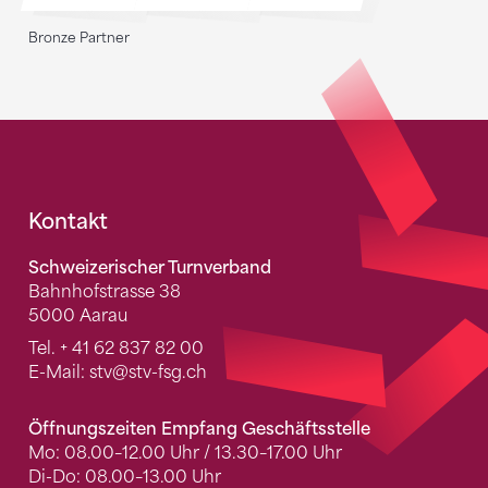
Bronze Partner
Fusszeile
Kontakt
Schweizerischer Turnverband
Bahnhofstrasse 38
5000 Aarau
Tel.
+ 41 62 837 82 00
E-Mail:
stv
@stv-fsg.ch
Öffnungszeiten Empfang Geschäftsstelle
Mo: 08.00–12.00 Uhr / 13.30–17.00 Uhr
Di-Do: 08.00–13.00 Uhr