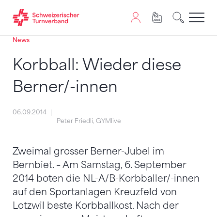
News
Zum Inhalt springen
Zur Sitemap navigieren
Zum Navigieren dieser Seite wird JavaScript benötigt. A
Korbball: Wieder diese
Berner/-innen
06.09.2014
Peter Friedli, GYMlive
Zweimal grosser Berner-Jubel im
Bernbiet. – Am Samstag, 6. September
2014 boten die NL-A/B-Korbballer/-innen
auf den Sportanlagen Kreuzfeld von
Lotzwil beste Korbballkost. Nach der