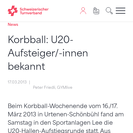
News
Zum Inhalt springen
Zur Sitemap navigieren
Zum Navigieren dieser Seite wird JavaScript benötigt. A
Korbball: U20-
Aufsteiger/-innen
bekannt
17.03.2013
Peter Friedli, GYMlive
Beim Korbball-Wochenende vom 16./17.
März 2013 in Urtenen-Schönbühl fand am
Samstag in den Sportanlagen Lee die
U20-Hallen-Aufstiegsrunde statt. Aus