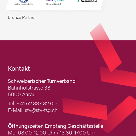
Bronze Partner
Fusszeile
Kontakt
Schweizerischer Turnverband
Bahnhofstrasse 38
5000 Aarau
Tel.
+ 41 62 837 82 00
E-Mail:
stv
@stv-fsg.ch
Öffnungszeiten Empfang Geschäftsstelle
Mo: 08.00–12.00 Uhr / 13.30–17.00 Uhr