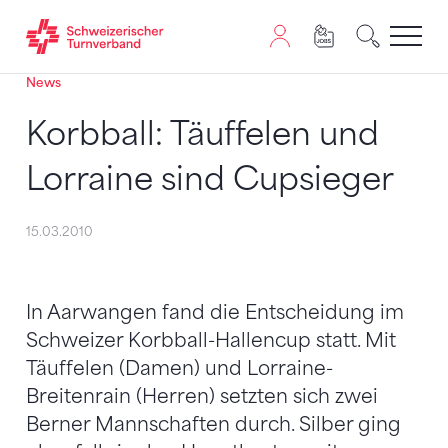
News
Zum Inhalt springen
Zur Sitemap navigieren
Zum Navigieren dieser Seite wird JavaScript benötigt. A
Korbball: Täuffelen und
Lorraine sind Cupsieger
15.03.2010
In Aarwangen fand die Entscheidung im
Schweizer Korbball-Hallencup statt. Mit
Täuffelen (Damen) und Lorraine-
Breitenrain (Herren) setzten sich zwei
Berner Mannschaften durch. Silber ging