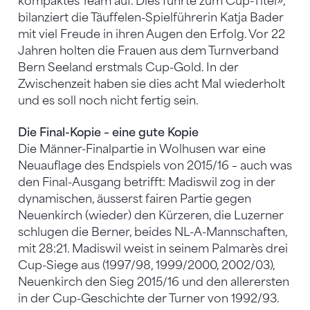
kompaktes Team auf. Dies führte zum Cup-Titel»,
bilanziert die Täuffelen-Spielführerin Katja Bader
mit viel Freude in ihren Augen den Erfolg. Vor 22
Jahren holten die Frauen aus dem Turnverband
Bern Seeland erstmals Cup-Gold. In der
Zwischenzeit haben sie dies acht Mal wiederholt
und es soll noch nicht fertig sein.
Die Final-Kopie – eine gute Kopie
Die Männer-Finalpartie in Wolhusen war eine
Neuauflage des Endspiels von 2015/16 – auch was
den Final-Ausgang betrifft: Madiswil zog in der
dynamischen, äusserst fairen Partie gegen
Neuenkirch (wieder) den Kürzeren, die Luzerner
schlugen die Berner, beides NL-A-Mannschaften,
mit 28:21. Madiswil weist in seinem Palmarès drei
Cup-Siege aus (1997/98, 1999/2000, 2002/03),
Neuenkirch den Sieg 2015/16 und den allerersten
in der Cup-Geschichte der Turner von 1992/93.