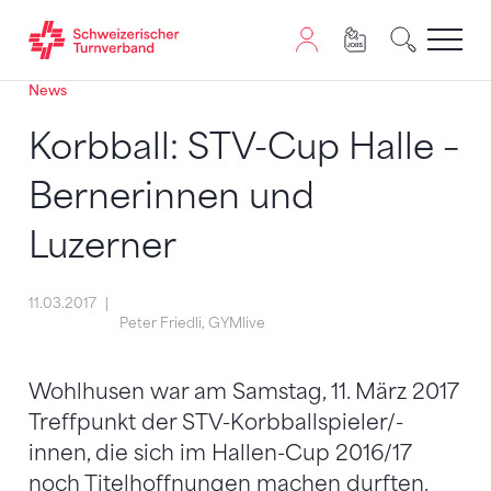
News
Zum Inhalt springen
Zur Sitemap navigieren
Zum Navigieren dieser Seite wird JavaScript benötigt. A
Korbball: STV-Cup Halle –
Bernerinnen und
Luzerner
11.03.2017
Peter Friedli, GYMlive
Wohlhusen war am Samstag, 11. März 2017
Treffpunkt der STV-Korbballspieler/-
innen, die sich im Hallen-Cup 2016/17
noch Titelhoffnungen machen durften.