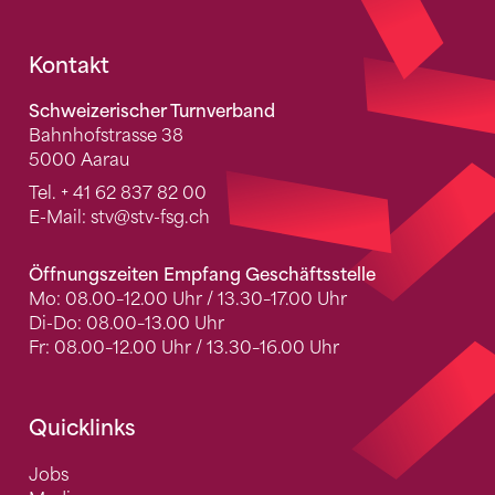
Fusszeile
Kontakt
Schweizerischer Turnverband
Bahnhofstrasse 38
5000 Aarau
Tel.
+ 41 62 837 82 00
E-Mail:
stv
@stv-fsg.ch
Öffnungszeiten Empfang Geschäftsstelle
Mo: 08.00–12.00 Uhr / 13.30–17.00 Uhr
Di-Do: 08.00–13.00 Uhr
Fr: 08.00–12.00 Uhr / 13.30–16.00 Uhr
Quicklinks
Jobs