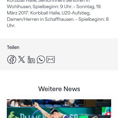
Korbball Halle, Seniorinnen/Senioren in
Wohlhusen, Spielbeginn: 9 Uhr. – Sonntag, 19.
März 2017: Korbball Halle, U20-Aufstieg,
Damen/Herren in Schaffhausen. – Spielbeginn: 8
Uhr.
Teilen
facebook
x
linkedin
whatsapp
email
Weitere News
Nächster Halt: Weltmeisterschaft